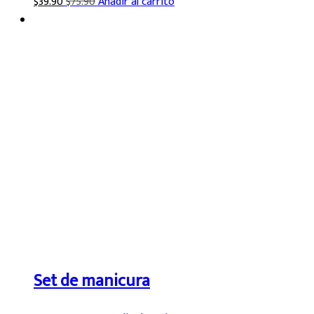
$
39.90
$
75.90
Añadir al carrito
Set de manicura