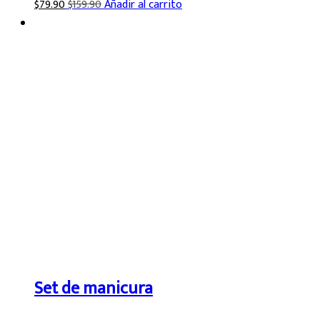
$
79.90
$
159.90
Añadir al carrito
Set de manicura