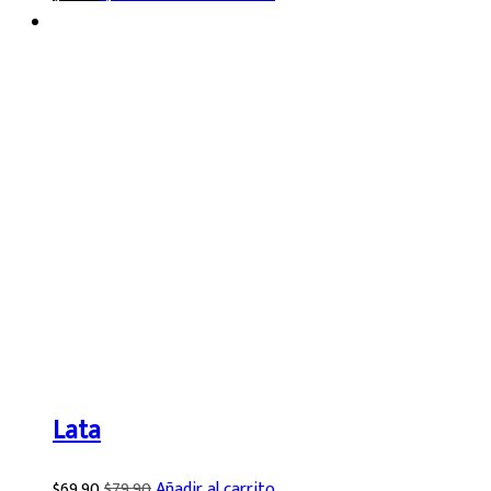
Lata
$
69.90
$
79.90
Añadir al carrito