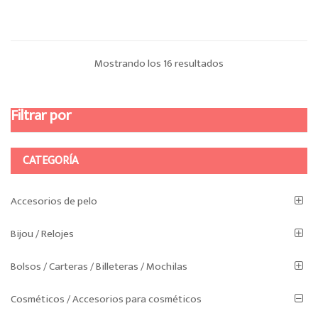
Ordenado
Mostrando los 16 resultados
por
Filtrar por
los
últimos
CATEGORÍA
Accesorios de pelo
Bijou / Relojes
Bolsos / Carteras / Billeteras / Mochilas
Cosméticos / Accesorios para cosméticos