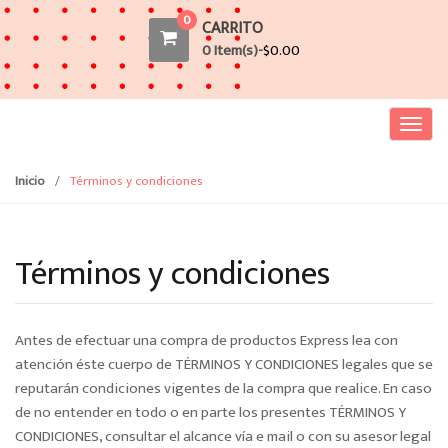
0
CARRITO
0 Item(s)-
$
0.00
T
o
g
Inicio
/
Términos y condiciones
g
l
e
Términos y condiciones
n
a
v
Antes de efectuar una compra de productos Express lea con
i
atención éste cuerpo de TÉRMINOS Y CONDICIONES legales que se
g
reputarán condiciones vigentes de la compra que realice. En caso
a
de no entender en todo o en parte los presentes TÉRMINOS Y
t
CONDICIONES, consultar el alcance vía e mail o con su asesor legal
i