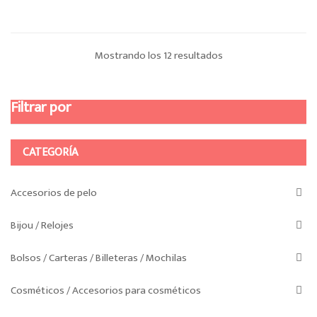
Ordenado
Mostrando los 12 resultados
por
Filtrar por
los
últimos
CATEGORÍA
Accesorios de pelo
Bijou / Relojes
Bolsos / Carteras / Billeteras / Mochilas
Cosméticos / Accesorios para cosméticos