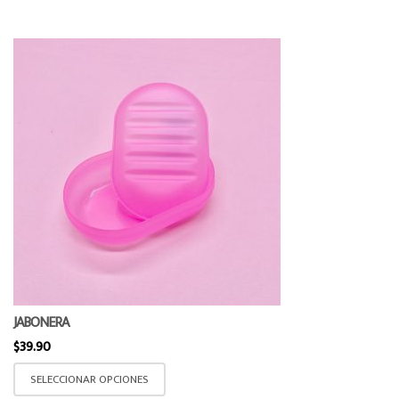
JABONERA
$
39.90
Este
SELECCIONAR OPCIONES
producto