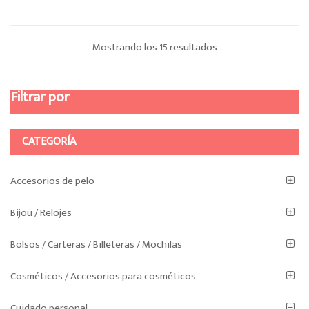
múltiples
variantes.
Ordenado
Mostrando los 15 resultados
Las
opciones
por
se
Filtrar por
pueden
los
elegir
últimos
en
CATEGORÍA
la
página
de
Accesorios de pelo
producto
Bijou / Relojes
Bolsos / Carteras / Billeteras / Mochilas
Cosméticos / Accesorios para cosméticos
Cuidado personal