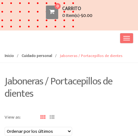
0
CARRITO
0 Item(s)-
$
0.00
T
o
g
Inicio
/
Cuidado personal
/
Jaboneras / Portacepillos de dientes
g
l
e
Jaboneras / Portacepillos de
n
dientes
a
v
i
g
View as:
a
t
i