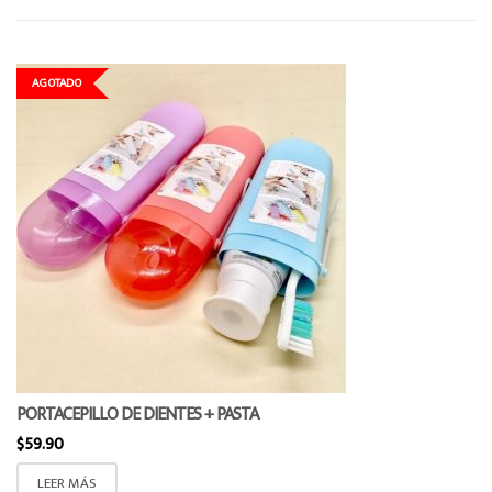
o
n
AGOTADO
PORTACEPILLO DE DIENTES + PASTA
$
59.90
LEER MÁS