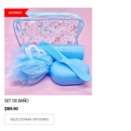
AGOTADO
SET DE BAÑO
$
189.90
Este
SELECCIONAR OPCIONES
producto
tiene