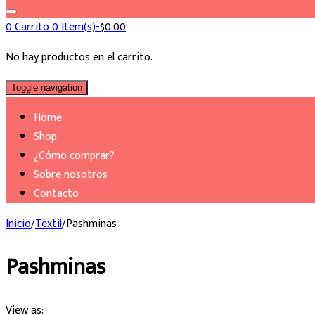
0
Carrito
0 Item(s)-
$
0.00
No hay productos en el carrito.
Toggle navigation
Home
Shop
¿Cómo comprar?
Sobre nosotros
Contacto
Inicio
/
Textil
/
Pashminas
Pashminas
View as: