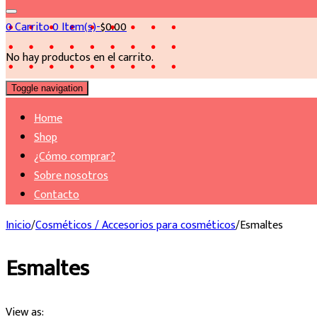
0
Carrito
0 Item(s)-
$
0.00
No hay productos en el carrito.
Toggle navigation
Home
Shop
¿Cómo comprar?
Sobre nosotros
Contacto
Inicio
/
Cosméticos / Accesorios para cosméticos
/
Esmaltes
Esmaltes
View as: