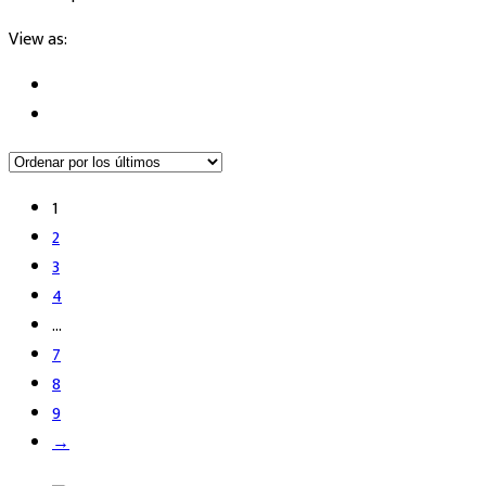
View as:
1
2
3
4
…
7
8
9
→