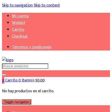
Skip to navigation
Skip to content
Mi cuenta
Wishlist
Carrito
Checkout
Términos y condiciones
Search
for:
0
Carrito
0 Item(s)-
$
0.00
No hay productos en el carrito.
Toggle navigation