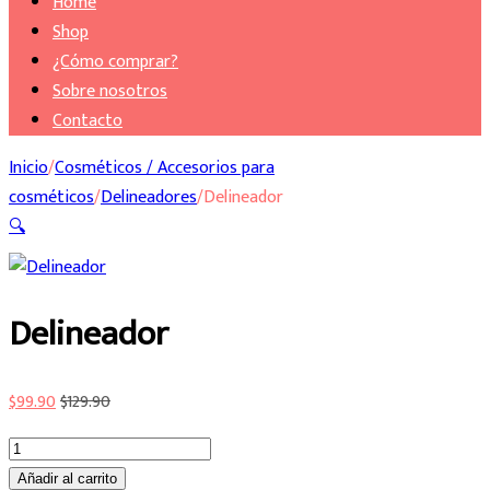
Home
Shop
¿Cómo comprar?
Sobre nosotros
Contacto
Inicio
/
Cosméticos / Accesorios para
cosméticos
/
Delineadores
/
Delineador
🔍
Delineador
$
99.90
$
129.90
Delineador
cantidad
Añadir al carrito