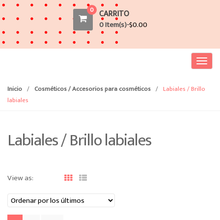
0
CARRITO
0 Item(s)-
$
0.00
T
o
g
Inicio
/
Cosméticos / Accesorios para cosméticos
/
Labiales / Brillo
g
labiales
l
e
Labiales / Brillo labiales
n
a
v
i
View as:
g
a
t
i