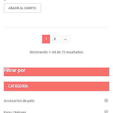
AÑADIR AL CARRITO
1
2
→
Ordenado
Mostrando 1–48 de 72 resultados
por
Filtrar por
los
últimos
CATEGORÍA
Accesorios de pelo
Bijou / Relojes