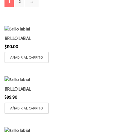
1
2
→
o
n
BRILLO LABIAL
$
110.00
AÑADIR AL CARRITO
BRILLO LABIAL
$
99.90
AÑADIR AL CARRITO