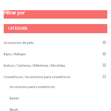
por
Filtrar por
los
últimos
CATEGORÍA
Accesorios de pelo
Bijou / Relojes
Bolsos / Carteras / Billeteras / Mochilas
Cosméticos / Accesorios para cosméticos
Accesorios para cosmeticos
Bases
Blush