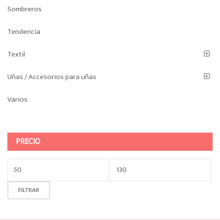
Sombreros
Tendencia
Textil
Uñas / Accesorios para uñas
Varios
PRECIO
Precio
mínimo
Precio
FILTRAR
máximo