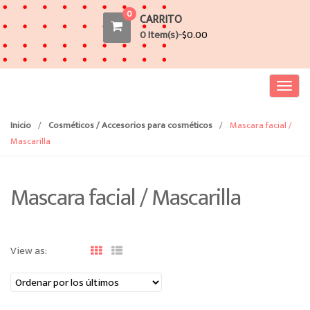
0
CARRITO
0 Item(s)-
$
0.00
T
o
g
Inicio
/
Cosméticos / Accesorios para cosméticos
/
Mascara facial /
g
Mascarilla
l
e
Mascara facial / Mascarilla
n
a
v
i
View as:
g
a
t
i