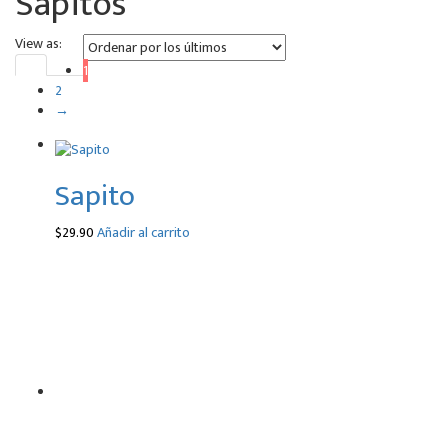
Sapitos
View as:
1
2
→
Sapito
$
29.90
Añadir al carrito