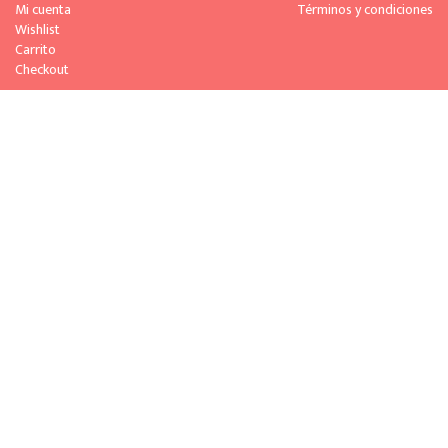
Skip
Skip
Mi cuenta
Términos y condiciones
to
to
Wishlist
navigation
content
Carrito
Checkout