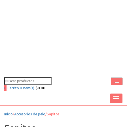
Search
for:
0
Carrito
0 Item(s)-
$
0.00
Toggl
naviga
Inicio
/
Accesorios de pelo
/
Sapitos