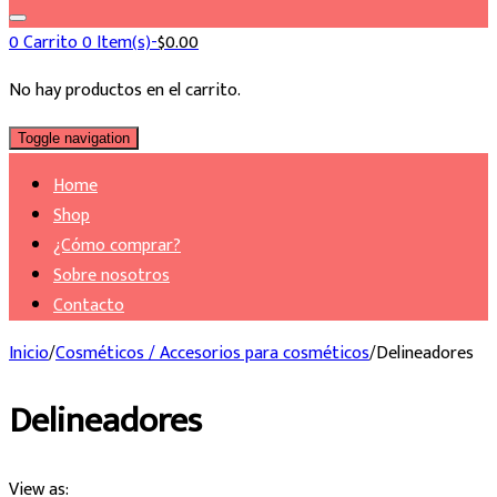
for:
0
Carrito
0 Item(s)-
$
0.00
No hay productos en el carrito.
Toggle navigation
Home
Shop
¿Cómo comprar?
Sobre nosotros
Contacto
Inicio
/
Cosméticos / Accesorios para cosméticos
/
Delineadores
Delineadores
View as: