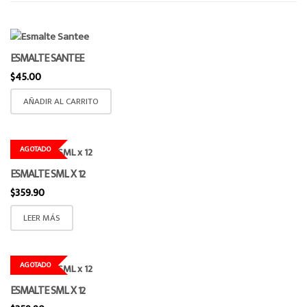
o
n
ESMALTE SANTEE
$
45.00
AÑADIR AL CARRITO
AGOTADO
ESMALTE SML X 12
$
359.90
LEER MÁS
AGOTADO
ESMALTE SML X 12