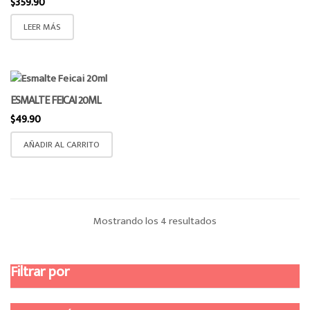
$
359.90
LEER MÁS
ESMALTE FEICAI 20ML
$
49.90
AÑADIR AL CARRITO
Ordenado
Mostrando los 4 resultados
por
Filtrar por
los
últimos