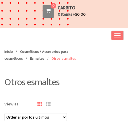
0
CARRITO
0 Item(s)-
$
0.00
T
o
g
Inicio
/
Cosméticos / Accesorios para
g
cosméticos
/
Esmaltes
/
Otros esmaltes
l
e
n
Otros esmaltes
a
v
i
View as:
g
a
t
i