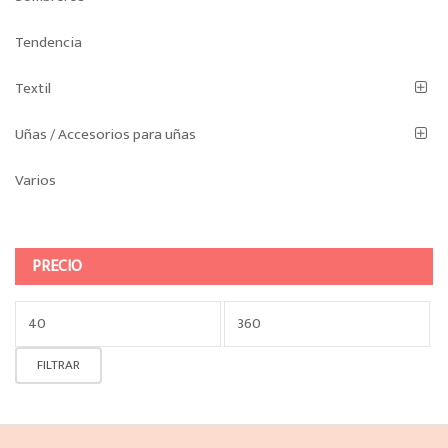
Tendencia
Textil
Uñas / Accesorios para uñas
Varios
PRECIO
Precio
mínimo
Precio
FILTRAR
máximo