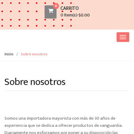
0
CARRITO
0 Item(s)-
$
0.00
T
o
g
Inicio
/
Sobre nosotros
g
l
e
Sobre nosotros
n
a
v
i
g
a
Somos una importadora mayorista con más de 30 años de
t
experiencia que se dedica a ofrecer productos de vanguardia.
i
Diariamente nos esforzamos por poner a su disposición las