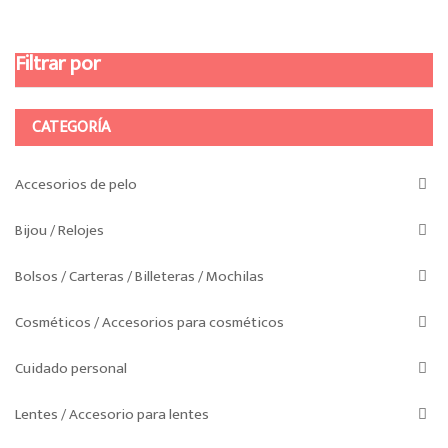
opciones
por
se
Filtrar por
pueden
los
elegir
últimos
en
CATEGORÍA
la
página
de
Accesorios de pelo
producto
Bijou / Relojes
Bolsos / Carteras / Billeteras / Mochilas
Cosméticos / Accesorios para cosméticos
Cuidado personal
Lentes / Accesorio para lentes