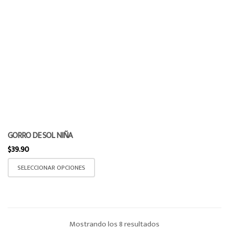
GORRO DE SOL NIÑA
$
39.90
Este
SELECCIONAR OPCIONES
producto
tiene
múltiples
variantes.
Ordenado
Mostrando los 8 resultados
Las