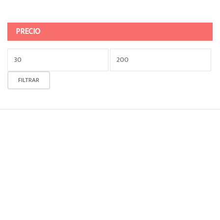
PRECIO
Precio
mínimo
Precio
FILTRAR
máximo