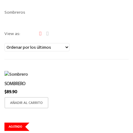
a
Sombreros
v
i
g
View as:
a
t
i
o
n
SOMBRERO
$
89.90
AÑADIR AL CARRITO
AGOTADO