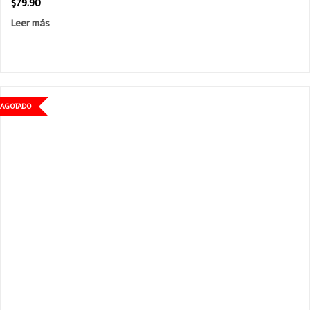
$
79.90
Leer más
AGOTADO