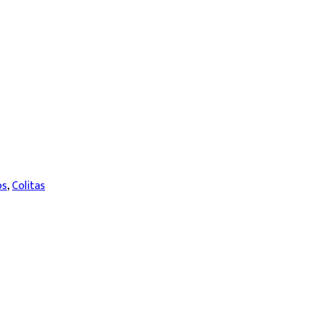
os
,
Colitas