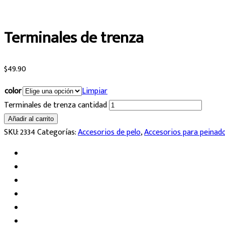
Terminales de trenza
$
49.90
color
Limpiar
Terminales de trenza cantidad
Añadir al carrito
SKU:
2334
Categorías:
Accesorios de pelo
,
Accesorios para peinad