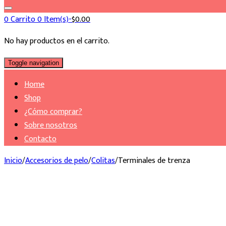
0
Carrito
0 Item(s)-
$
0.00
No hay productos en el carrito.
Toggle navigation
Home
Shop
¿Cómo comprar?
Sobre nosotros
Contacto
Inicio
/
Accesorios de pelo
/
Colitas
/
Terminales de trenza