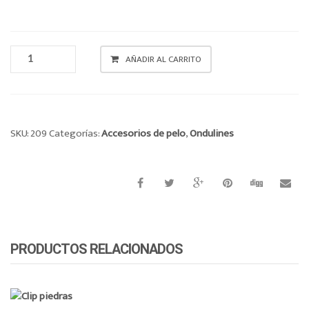
o
n
ONDULIN
AÑADIR AL CARRITO
PIEDRAS
X
3
CANTIDAD
SKU:
209
Categorías:
Accesorios de pelo
,
Ondulines
PRODUCTOS RELACIONADOS