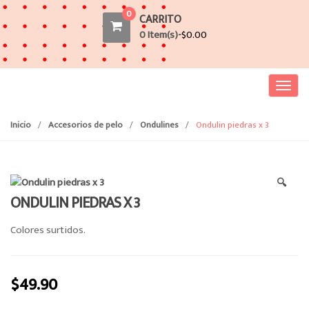
0
CARRITO
0 Item(s)-
$
0.00
T
o
g
Inicio
/
Accesorios de pelo
/
Ondulines
/
Ondulin piedras x 3
g
l
e
🔍
n
ONDULIN PIEDRAS X 3
a
v
Colores surtidos.
i
g
a
$
49.90
t
i