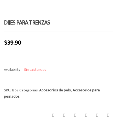
e
n
a
DIJES PARA TRENZAS
v
i
g
$
39.90
a
t
i
o
n
Availability:
Sin existencias
SKU:
1862
Categorías:
Accesorios de pelo
,
Accesorios para
peinados