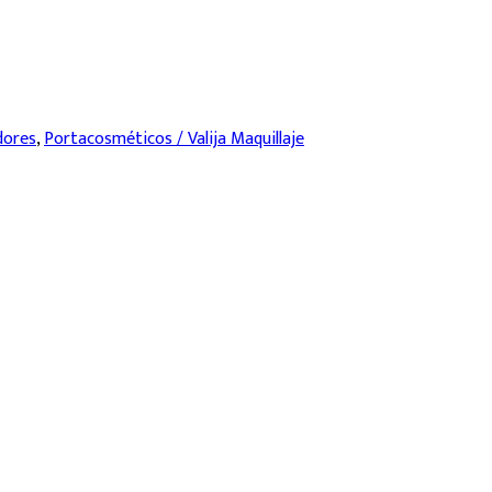
dores
,
Portacosméticos / Valija Maquillaje