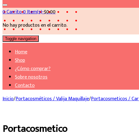
0
Carrito
0 Item(s)-
$
0.00
No hay productos en el carrito.
Toggle navigation
Home
Shop
¿Cómo comprar?
Sobre nosotros
Contacto
Inicio
/
Portacosméticos / Valija Maquillaje
/
Portacosmeticos / Car
Portacosmetico