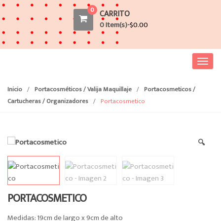
0
CARRITO
0 Item(s)-
$
0.00
T
o
g
Inicio
/
Portacosméticos / Valija Maquillaje
/
Portacosmeticos /
g
Cartucheras / Organizadores
/
Portacosmetico
l
e
n
🔍
a
v
i
g
a
PORTACOSMETICO
t
i
Medidas: 19cm de largo x 9cm de alto