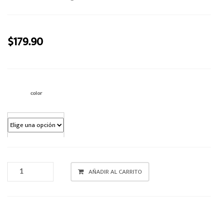
o
n
$
179.90
color
PORTACOSMETICO
AÑADIR AL CARRITO
CANTIDAD