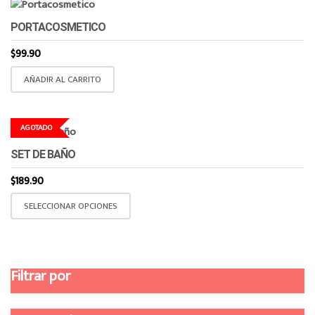
PORTACOSMETICO
$
99.90
AÑADIR AL CARRITO
AGOTADO
SET DE BAÑO
$
189.90
Este
SELECCIONAR OPCIONES
producto
tiene
múltiples
variantes.
Filtrar por
Las
opciones