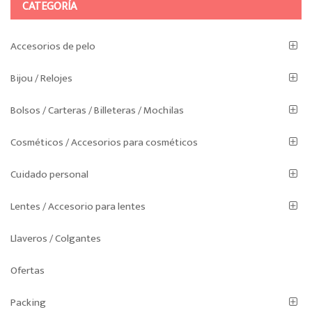
se
CATEGORÍA
pueden
elegir
Accesorios de pelo
en
la
Bijou / Relojes
página
de
Bolsos / Carteras / Billeteras / Mochilas
producto
Cosméticos / Accesorios para cosméticos
Cuidado personal
Lentes / Accesorio para lentes
Llaveros / Colgantes
Ofertas
Packing