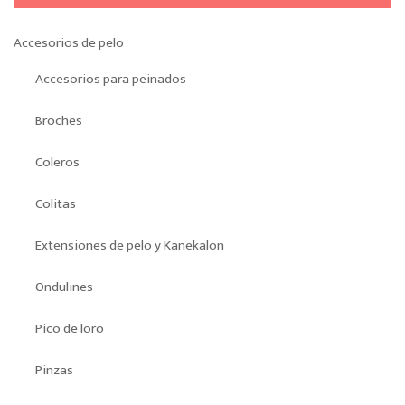
pueden
elegir
Accesorios de pelo
en
la
Accesorios para peinados
página
de
Broches
producto
Coleros
Colitas
Extensiones de pelo y Kanekalon
Ondulines
Pico de loro
Pinzas