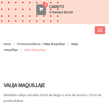
0
CARRITO
0 Item(s)-
$
0.00
T
o
g
Inicio
/
Portacosméticos / Valija Maquillaje
/
Valija
g
maquillaje
/
Valija Maquillaje
l
e
n
a
v
i
VALIJA MAQUILLAJE
g
Medidas valija cerrada: 20cm de largo x 4cm de ancho x 15cm de
a
profundidad
t
i