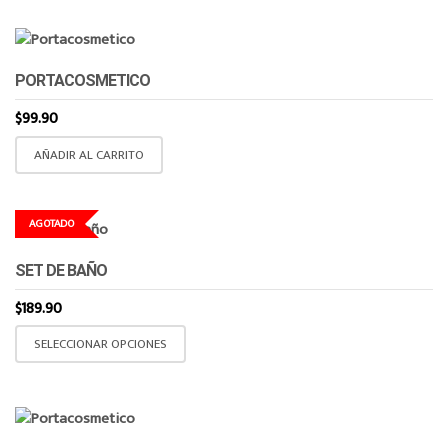
PORTACOSMETICO
$
99.90
AÑADIR AL CARRITO
AGOTADO
SET DE BAÑO
$
189.90
Este
SELECCIONAR OPCIONES
producto
tiene
múltiples
variantes.