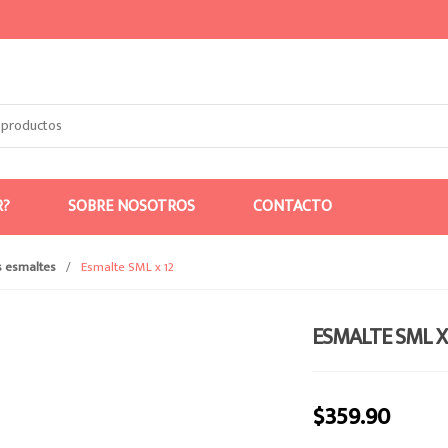
R?
SOBRE NOSOTROS
CONTACTO
s esmaltes
/
Esmalte SML x 12
ESMALTE SML X
$
359.90