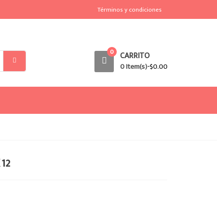
Términos y condiciones
0
CARRITO
0 Item(s)-
$
0.00
 12