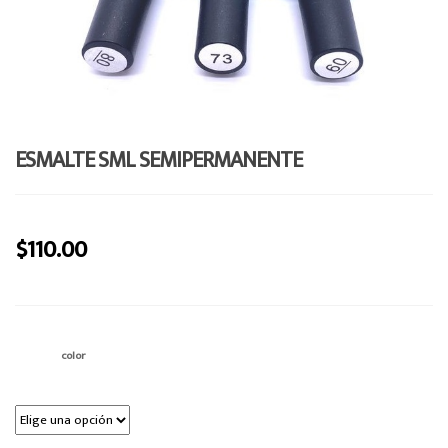
o
n
ESMALTE SML SEMIPERMANENTE
$
110.00
color