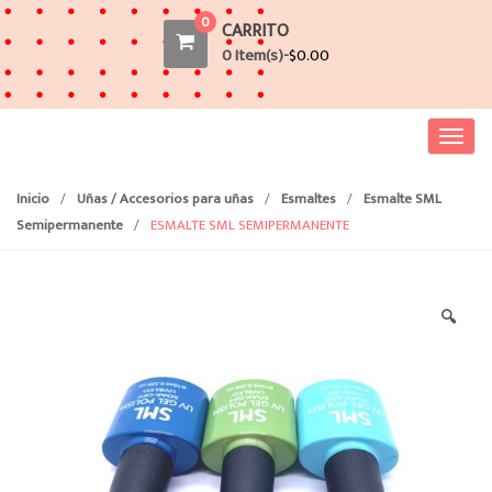
0
CARRITO
0 Item(s)-
$
0.00
T
o
g
Inicio
/
Uñas / Accesorios para uñas
/
Esmaltes
/
Esmalte SML
g
Semipermanente
/
ESMALTE SML SEMIPERMANENTE
l
e
n
🔍
a
v
i
g
a
t
i