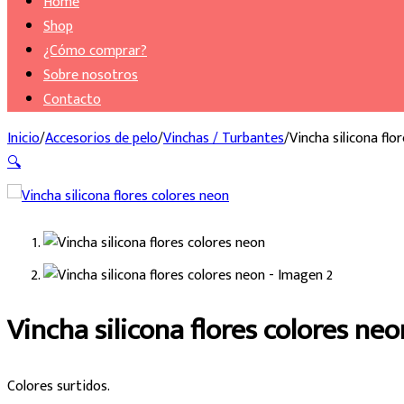
Home
Shop
¿Cómo comprar?
Sobre nosotros
Contacto
Inicio
/
Accesorios de pelo
/
Vinchas / Turbantes
/
Vincha silicona flo
🔍
Vincha silicona flores colores neo
Colores surtidos.