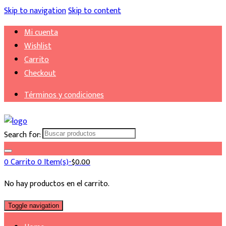
Skip to navigation
Skip to content
Mi cuenta
Wishlist
Carrito
Checkout
Términos y condiciones
Search for:
0
Carrito
0 Item(s)-
$
0.00
No hay productos en el carrito.
Toggle navigation