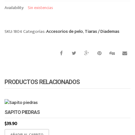
o
Availability:
Sin existencias
n
SKU:
1804
Categorías:
Accesorios de pelo
,
Tiaras / Diademas
PRODUCTOS RELACIONADOS
SAPITO PIEDRAS
$
39.90
AÑADIR AL CARRITO