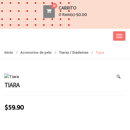
0
CARRITO
0 Item(s)-
$
0.00
T
o
g
Inicio
/
Accesorios de pelo
/
Tiaras / Diademas
/
Tiara
g
l
e
🔍
n
TIARA
a
v
i
$
59.90
g
a
t
i