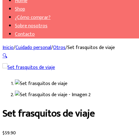
Home
Shop
¿Cómo comprar?
Sobre nosotros
Contacto
Inicio
/
Cuidado personal
/
Otros
/
Set frasquitos de viaje
🔍
Set frasquitos de viaje
$
59.90