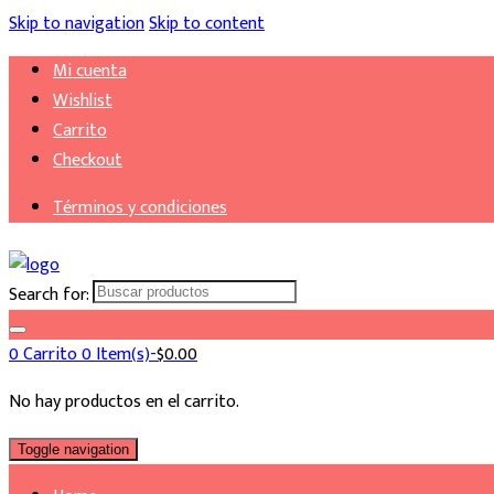
Skip to navigation
Skip to content
Mi cuenta
Wishlist
Carrito
Checkout
Términos y condiciones
Search for:
0
Carrito
0 Item(s)-
$
0.00
No hay productos en el carrito.
Toggle navigation