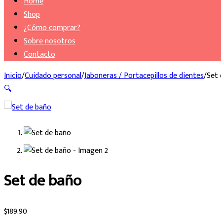
Home
Shop
¿Cómo comprar?
Sobre nosotros
Contacto
Inicio
/
Cuidado personal
/
Jaboneras / Portacepillos de dientes
/
Set
🔍
Set de baño
$
189.90