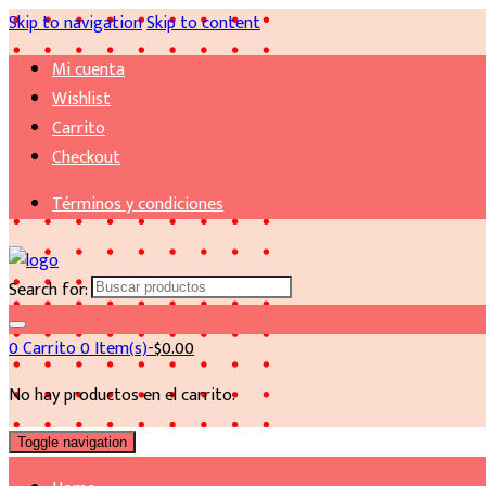
Skip to navigation
Skip to content
Mi cuenta
Wishlist
Carrito
Checkout
Términos y condiciones
Search for:
0
Carrito
0 Item(s)-
$
0.00
No hay productos en el carrito.
Toggle navigation