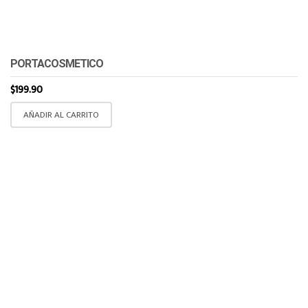
de
producto
PORTACOSMETICO
$
199.90
AÑADIR AL CARRITO