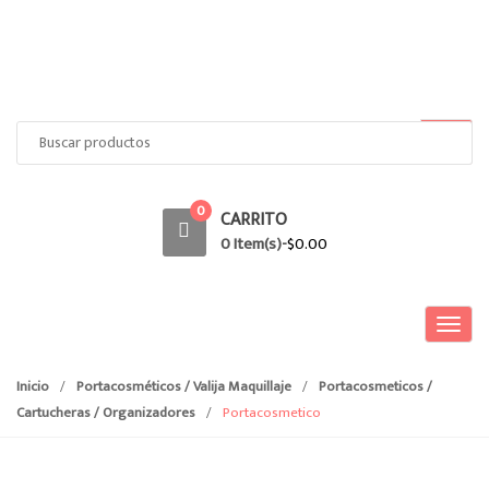
Search
for:
0
CARRITO
0 Item(s)-
$
0.00
T
o
g
Inicio
/
Portacosméticos / Valija Maquillaje
/
Portacosmeticos /
g
Cartucheras / Organizadores
/
Portacosmetico
l
e
n