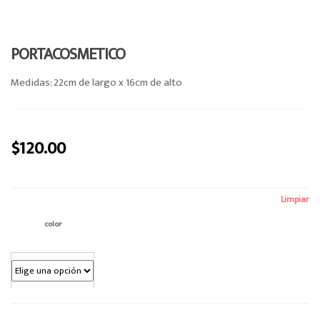
a
v
i
PORTACOSMETICO
g
Medidas: 22cm de largo x 16cm de alto
a
t
i
o
$
120.00
n
Limpiar
color