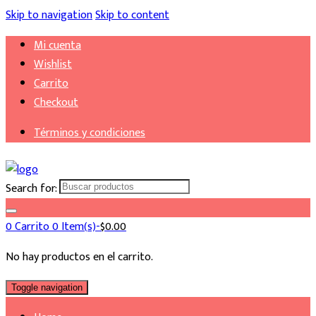
Skip to navigation
Skip to content
Mi cuenta
Wishlist
Carrito
Checkout
Términos y condiciones
Search for:
0
Carrito
0 Item(s)-
$
0.00
No hay productos en el carrito.
Toggle navigation