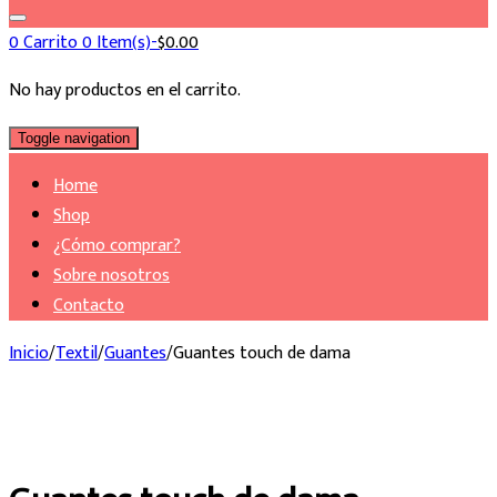
0
Carrito
0 Item(s)-
$
0.00
No hay productos en el carrito.
Toggle navigation
Home
Shop
¿Cómo comprar?
Sobre nosotros
Contacto
Inicio
/
Textil
/
Guantes
/
Guantes touch de dama