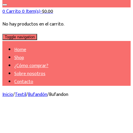
0
Carrito
0 Item(s)-
$
0.00
No hay productos en el carrito.
Toggle navigation
Home
Shop
¿Cómo comprar?
Sobre nosotros
Contacto
Inicio
/
Textil
/
Bufandón
/
Bufandon