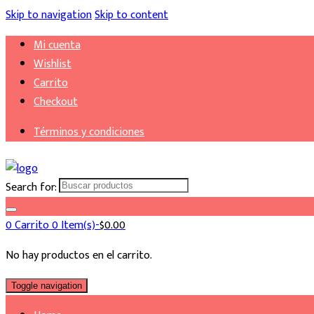
Skip to navigation
Skip to content
Mi cuenta
Wishlist
Carrito
Checkout
Términos y condiciones
Search for:
0
Carrito
0 Item(s)-
$
0.00
No hay productos en el carrito.
Toggle navigation