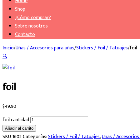
Home
Shop
¿Cómo comprar?
Sobre nosotros
Contacto
Inicio
/
Uñas / Accesorios para uñas
/
Stickers / Foil / Tatuajes
/
foil
🔍
foil
$
49.90
foil cantidad
Añadir al carrito
SKU:
1602
Categorías:
Stickers / Foil / Tatuajes
,
Uñas / Accesorios