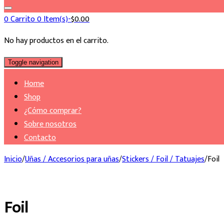
0
Carrito
0 Item(s)-
$
0.00
No hay productos en el carrito.
Toggle navigation
Home
Shop
¿Cómo comprar?
Sobre nosotros
Contacto
Inicio
/
Uñas / Accesorios para uñas
/
Stickers / Foil / Tatuajes
/
Foil
Foil