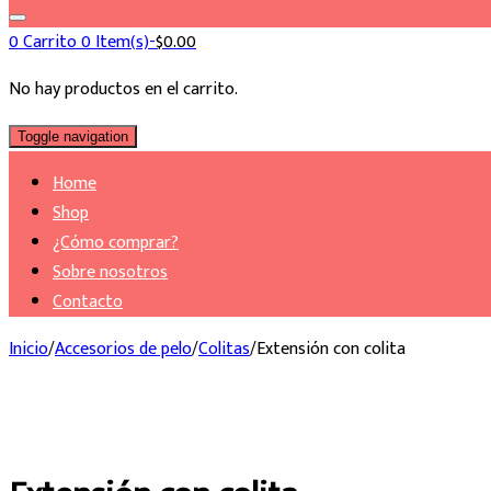
0
Carrito
0 Item(s)-
$
0.00
No hay productos en el carrito.
Toggle navigation
Home
Shop
¿Cómo comprar?
Sobre nosotros
Contacto
Inicio
/
Accesorios de pelo
/
Colitas
/
Extensión con colita