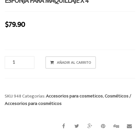
ESPONJA PARA MAQUILLAJE X 4
o
n
$
79.90
ESPONJA
AÑADIR AL CARRITO
PARA
MAQUILLAJE
X
4
CANTIDAD
SKU:
948
Categorías:
Accesorios para cosmeticos
,
Cosméticos /
Accesorios para cosméticos