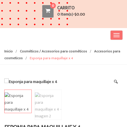
0
CARRITO
0 Item(s)-
$
0.00
T
o
g
Inicio
/
Cosméticos / Accesorios para cosméticos
/
Accesorios para
g
cosmeticos
/
Esponja para maquillaje x 4
l
e
n
🔍
a
v
i
g
a
t
i