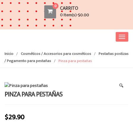
0
CARRITO
0 Item(s)-
$
0.00
T
o
g
Inicio
/
Cosméticos / Accesorios para cosméticos
/
Pestañas postizas
g
/ Pegamento para pestañas
/
Pinza para pestañas
l
e
n
🔍
a
PINZA PARA PESTAÑAS
v
i
g
$
29.90
a
t
i