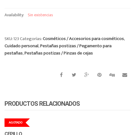
o
n
Availability:
Sin existencias
SKU:
123
Categorías:
Cosméticos / Accesorios para cosméticos
,
Cuidado personal
,
Pestañas postizas / Pegamento para
pestañas
,
Pestañas postizas / Pinzas de cejas
PRODUCTOS RELACIONADOS
AGOTADO
CEPILLO