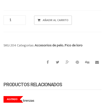
o
n
CLIP
AÑADIR AL CARRITO
PIEDRAS
CANTIDAD
SKU:
204
Categorías:
Accesorios de pelo
,
Pico de loro
PRODUCTOS RELACIONADOS
AGOTADO