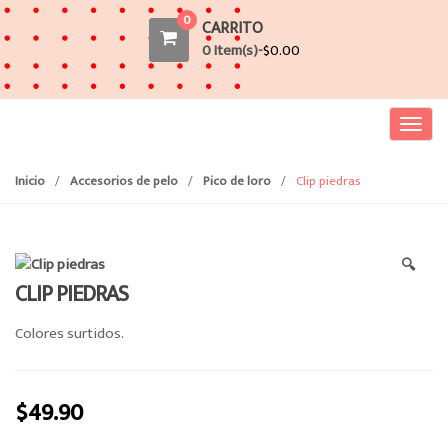
0
CARRITO
0 Item(s)-
$
0.00
T
o
g
Inicio
/
Accesorios de pelo
/
Pico de loro
/
Clip piedras
g
l
e
🔍
n
CLIP PIEDRAS
a
v
Colores surtidos.
i
g
a
$
49.90
t
i