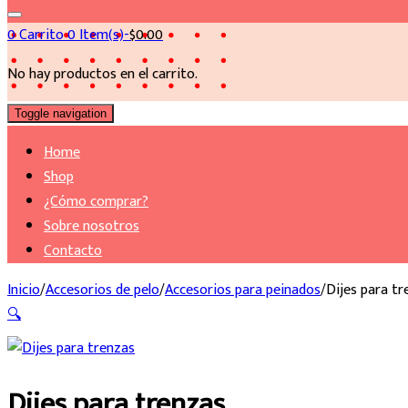
0
Carrito
0 Item(s)-
$
0.00
No hay productos en el carrito.
Toggle navigation
Home
Shop
¿Cómo comprar?
Sobre nosotros
Contacto
Inicio
/
Accesorios de pelo
/
Accesorios para peinados
/
Dijes para tr
🔍
Dijes para trenzas