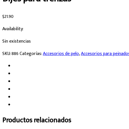
$
21.90
Availability:
Sin existencias
SKU:
886
Categorías:
Accesorios de pelo
,
Accesorios para peinado
Productos relacionados