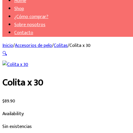
Home
Shop
¿Cómo comprar?
Sobre nosotros
Contacto
Inicio
/
Accesorios de pelo
/
Colitas
/
Colita x 30
🔍
Colita x 30
$
89.90
Availability:
Sin existencias