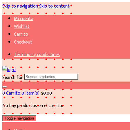
Skip to navigation
Skip to content
Mi cuenta
Wishlist
Carrito
Checkout
Términos y condiciones
Search for:
0
Carrito
0 Item(s)-
$
0.00
No hay productos en el carrito.
Toggle navigation