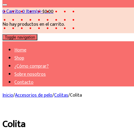
0
Carrito
0 Item(s)-
$
0.00
No hay productos en el carrito.
Toggle navigation
Home
Shop
¿Cómo comprar?
Sobre nosotros
Contacto
Inicio
/
Accesorios de pelo
/
Colitas
/
Colita
Colita