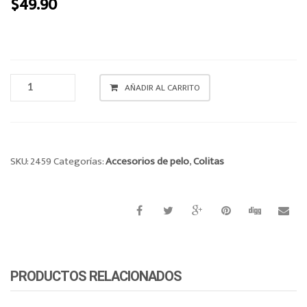
$
49.90
o
n
COLITA
AÑADIR AL CARRITO
CANTIDAD
SKU:
2459
Categorías:
Accesorios de pelo
,
Colitas
PRODUCTOS RELACIONADOS