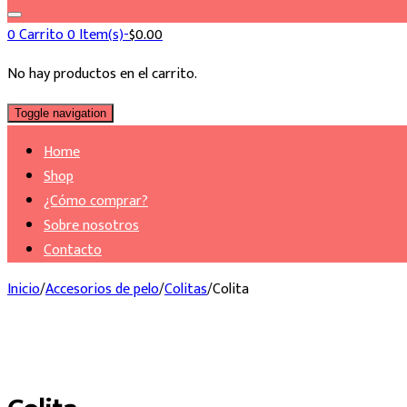
for:
0
Carrito
0 Item(s)-
$
0.00
No hay productos en el carrito.
Toggle navigation
Home
Shop
¿Cómo comprar?
Sobre nosotros
Contacto
Inicio
/
Accesorios de pelo
/
Colitas
/
Colita