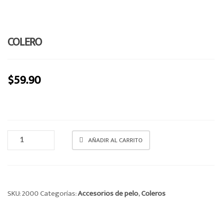
a
v
i
COLERO
g
a
t
$
59.90
i
o
n
COLERO
AÑADIR AL CARRITO
CANTIDAD
SKU:
2000
Categorías:
Accesorios de pelo
,
Coleros