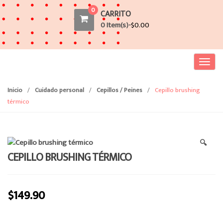
0
CARRITO
0 Item(s)-
$
0.00
T
o
g
Inicio
/
Cuidado personal
/
Cepillos / Peines
/
Cepillo brushing
g
térmico
l
e
n
🔍
a
CEPILLO BRUSHING TÉRMICO
v
i
g
$
149.90
a
t
i