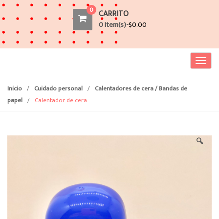
0
CARRITO
0 Item(s)-
$
0.00
T
o
g
Inicio
/
Cuidado personal
/
Calentadores de cera / Bandas de
g
papel
/
Calentador de cera
l
e
n
🔍
a
v
i
g
a
t
i