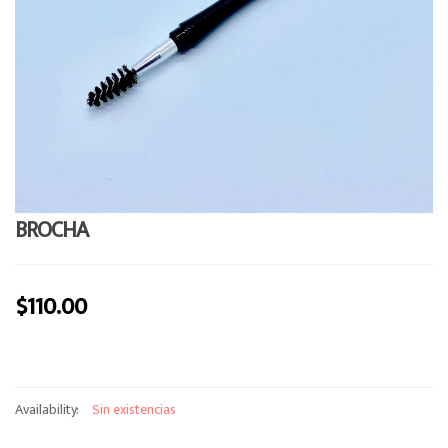
o
n
BROCHA
$
110.00
Availability:
Sin existencias