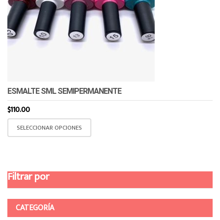
ESMALTE SML SEMIPERMANENTE
$
110.00
Este
SELECCIONAR OPCIONES
producto
tiene
múltiples
variantes.
Filtrar por
Las
opciones
se
CATEGORÍA
pueden