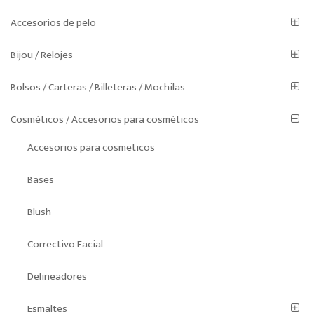
elegir
Accesorios de pelo
en
la
Bijou / Relojes
página
de
Bolsos / Carteras / Billeteras / Mochilas
producto
Cosméticos / Accesorios para cosméticos
Accesorios para cosmeticos
Bases
Blush
Correctivo Facial
Delineadores
Esmaltes