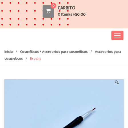
0
CARRITO
0 Item(s)-
$
0.00
T
o
g
Inicio
/
Cosméticos / Accesorios para cosméticos
/
Accesorios para
g
cosmeticos
/
Brocha
l
e
n
🔍
a
v
i
g
a
t
i