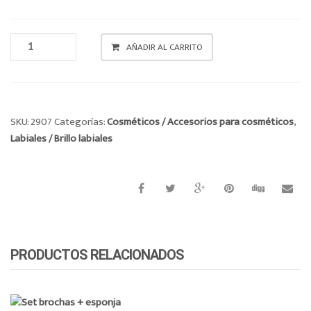
o
n
BRILLO
AÑADIR AL CARRITO
LABIAL
CANTIDAD
SKU:
2907
Categorías:
Cosméticos / Accesorios para cosméticos
,
Labiales / Brillo labiales
PRODUCTOS RELACIONADOS