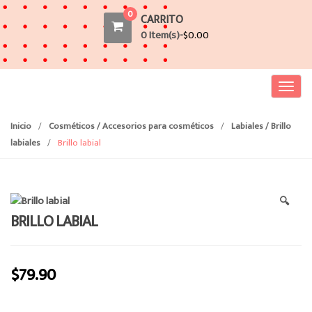
0
CARRITO
0 Item(s)-
$
0.00
T
o
g
Inicio
/
Cosméticos / Accesorios para cosméticos
/
Labiales / Brillo
g
labiales
/
Brillo labial
l
e
n
🔍
a
BRILLO LABIAL
v
i
g
$
79.90
a
t
i